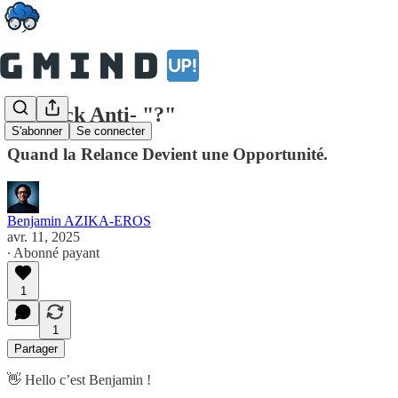
Le Hack Anti- "?"
S'abonner
Se connecter
Quand la Relance Devient une Opportunité.
Benjamin AZIKA-EROS
avr. 11, 2025
∙ Abonné payant
1
1
Partager
👋 Hello c’est Benjamin !