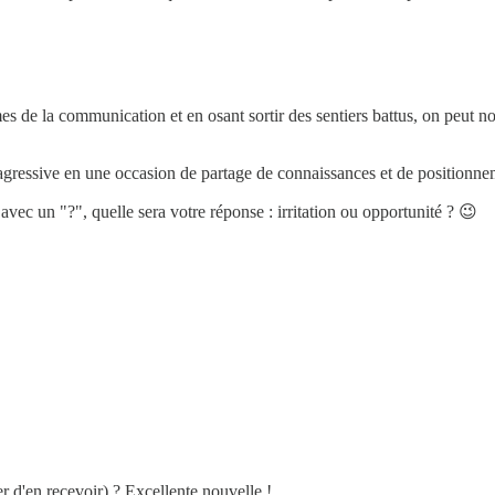
de la communication et en osant sortir des sentiers battus, on peut n
agressive en une occasion de partage de connaissances et de positionnem
vec un "?", quelle sera votre réponse : irritation ou opportunité ? 😉
er d'en recevoir) ? Excellente nouvelle !