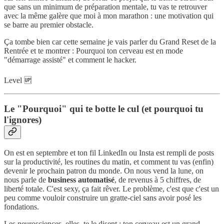
que sans un minimum de préparation mentale, tu vas te retrouver
avec la même galère que moi à mon marathon : une motivation qui
se barre au premier obstacle.
Ça tombe bien car cette semaine je vais parler du Grand Reset de la
Rentrée et te montrer : Pourquoi ton cerveau est en mode
"démarrage assisté" et comment le hacker.
Level 🆙
Le "Pourquoi" qui te botte le cul (et pourquoi tu
l'ignores)
On est en septembre et ton fil LinkedIn ou Insta est rempli de posts
sur la productivité, les routines du matin, et comment tu vas (enfin)
devenir le prochain patron du monde. On nous vend la lune, on
nous parle de
business automatisé
, de revenus à 5 chiffres, de
liberté totale. C'est sexy, ça fait rêver. Le problème, c'est que c'est un
peu comme vouloir construire un gratte-ciel sans avoir posé les
fondations.
Les neurosciences, elles, te le disent : ton cerveau est un grand