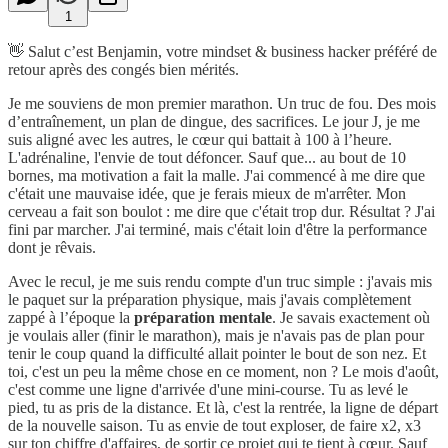
1
👋 Salut c’est Benjamin, votre mindset & business hacker préféré de
retour après des congés bien mérités.
Je me souviens de mon premier marathon. Un truc de fou. Des mois
d’entraînement, un plan de dingue, des sacrifices. Le jour J, je me
suis aligné avec les autres, le cœur qui battait à 100 à l’heure.
L'adrénaline, l'envie de tout défoncer. Sauf que... au bout de 10
bornes, ma motivation a fait la malle. J'ai commencé à me dire que
c'était une mauvaise idée, que je ferais mieux de m'arrêter. Mon
cerveau a fait son boulot : me dire que c'était trop dur. Résultat ? J'ai
fini par marcher. J'ai terminé, mais c'était loin d'être la performance
dont je rêvais.
Avec le recul, je me suis rendu compte d'un truc simple : j'avais mis
le paquet sur la préparation physique, mais j'avais complètement
zappé à l’époque la
préparation mentale
. Je savais exactement où
je voulais aller (finir le marathon), mais je n'avais pas de plan pour
tenir le coup quand la difficulté allait pointer le bout de son nez. Et
toi, c'est un peu la même chose en ce moment, non ? Le mois d'août,
c'est comme une ligne d'arrivée d'une mini-course. Tu as levé le
pied, tu as pris de la distance. Et là, c'est la rentrée, la ligne de départ
de la nouvelle saison. Tu as envie de tout exploser, de faire x2, x3
sur ton chiffre d'affaires, de sortir ce projet qui te tient à cœur. Sauf