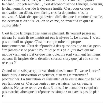
fainéant. Son job numéro 1, c'est d'économiser de l'énergie. Pour lui,
le changement, c'est de la dépense inutile. C'est pour ça que la
motivation, au début, c'est facile, c'est la dopamine, c'est la
nouveauté. Mais dès que ça devient difficile, que la routine s'installe,
ton cerveau te dit : "Allez, on se calme, on revient à ce qui est
confortable."
C'est là que la plupart des gens se plantent. Ils veulent passer au
niveau 10, mais ils ne maîtrisent pas le niveau 1. Le niveau 1, c'est
pas un outil magique. C'est de comprendre ton propre
fonctionnement. C'est de répondre à des questions que tu n'as peut-
être jamais osé te poser : Pourquoi je fais ça ? Qu'est-ce qui me
motive vraiment ? Est-ce que mes objectifs sont vraiment les miens,
ou sont-ils inspirés de la dernière success story que j'ai vue sur les
réseaux ?
Quand tu ne sais pas ça, tu vas droit dans le mur. Tu vas te lancer à
fond, puis la motivation va s'effriter, et tu vas te retrouver à
procrastiner. La frustration va s'installer, et tu vas te dire que tu n'es
pas fait pour ça. C'est ça l'enjeu : ne pas laisser ton cerveau te
saboter. Ne pas te retrouver dans 3 mois, à te demander ce qui n'a
pas marché, alors que la réponse est simple : tu n'avais pas de plan
B.