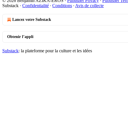
© 2026 Benjamin AZIKA-EROS
·
Publisher Privacy
∙
Publisher Ter
Substack
·
Confidentialité
∙
Conditions
∙
Avis de collecte
Lancez votre Substack
Obtenir l’appli
Substack
: la plateforme pour la culture et les idées