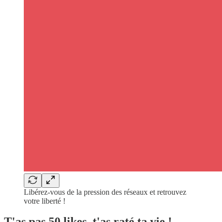
Libérez-vous de la pression des réseaux et retrouvez
votre liberté !
T'as pas 50 likes, t'as raté ta vie !