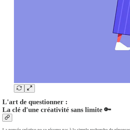
L'art de questionner :
La clé d'une créativité sans limite 🔑
La pensée créative ne se résume pas à la simple recherche de réponses