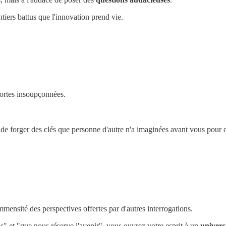
tiers battus que l'innovation prend vie.
portes insoupçonnées.
 de forger des clés que personne d'autre n'a imaginées avant vous pour 
mmensité des perspectives offertes par d'autres interrogations.
s" et "que nous réserve l'avenir", vous ouvrez votre esprit à un
univers 