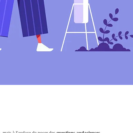
, mais à l'audace de poser des
questions audacieuses
.