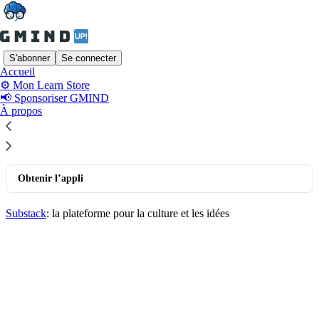
S'abonner
Se connecter
Accueil
© 2026 Benjamin AZIKA-EROS
·
Publisher Privacy
∙
Publisher
⚙️ Mon Learn Store
Terms
📢 Sponsoriser GMIND
Substack
·
Confidentialité
∙
Conditions
∙
Avis de collecte
À propos
Lancez votre Substack
Obtenir l’appli
Substack
: la plateforme pour la culture et les idées